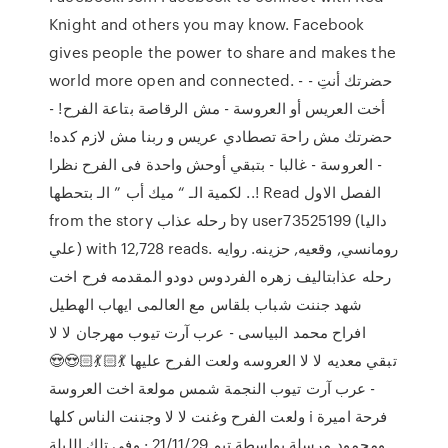
Knight and others you may know. Facebook
gives people the power to share and makes the
world more open and connected. - حضرتك أنتِ -
أخت العريس أو العروسة - مش الرقاصة بتاعة الفرح! -
حضرتك مش راحة تصطادي عريس و ربنا مش لازم كده!
- العروسة - غالبا - بتبقي أوحش واحدة فى الفرح نظرا
لكمية الـ “ ميك أب ” الـ بتحطها ..! Read الفصل الاول
from the story رحله عذاب by user73525199 (داليا
علي) with 12,728 reads. رومانسي, وقعيه, حزينه. روايه
رحله عذابتاليف زهره الفردوس دودو المقدمه فرح اخت
شهد جننت شباب بلقاس مع العالمى ايهاب الهطيل
افراح محمد البياسى - عرب آرت تيوب مهرجان لا لا
تبقي معديه لا لا العروسه ولعت الفرح عليها 💃🏻💃🏻😍😍
- عرب آرت تيوب النجمة شمس مولعة اخت العروسة
ولعت الفرح وغنت لا لا وجننت الناس كلها i فرحة اميرة
ومحمود مرسلة بواسطة تيم 21/11/29 · وفي تلك الليلة