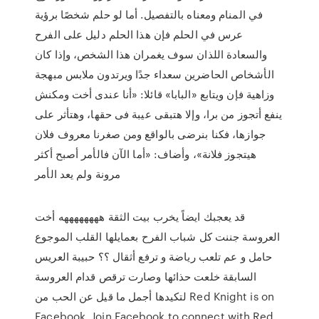
في المنام ومعناه بالتفصيل. أما لو حلم شخصًا برؤية
عرس في الحلم فإن هذا الحلم دليل على الفرح
والسعادة اللذان سوف يغمران هذا الشخص، وإذا كان
الأشخاص الحاضرين سعداء جدًا ويرتدون ملابس مبهجة
وزاهية فإن ويتابع «البابا» قائلا: «أنا عندى أخت ومكنش
ينفع أتجوز من برا، وإلا هتبقى عيبة فى حقها، وهتأثر على
جوازها، فكنا بنرضى بالواقع ومن صغرنا معروف فلان
هيتجوز فلانة»، وأضاف: «أما الآن فالأمر أصبح أكثر
مرونة ولم يعد الأمر
قد يعجبك ايضاً يخرب بيت الثقة ههههههههه أخت
العروسة جننت كل شباب الفرح بعمايلها القلب الموجوع
حامل و عم تلعب رياضة و ترفع أثقال ؟؟ حبيبة العريس
السابقة خلعت حذائها وصارت ترقص قدام العروسة
لتكيدها أجمل ما قيل عن الحب من Red Knight is on
Facebook. Join Facebook to connect with Red