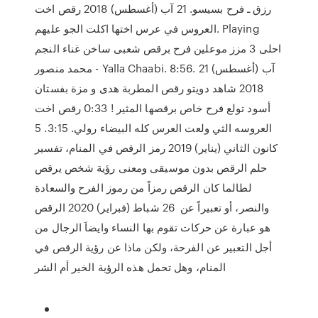
رزق ـ فرح بسيسو. 21 آب (أغسطس) 2018 رقص اخت
العروس في عرس اختها اكلت الجو عليهم. Playing
احلى 3 مزز موعلين فرح برقص شعبى ساخن غناء النجم
محمد منصور - Yalla Chaabi. 8:56. 21 آب (أغسطس)
2018 شاهد دويتو رقص المطربة هدى و مزة بفستان
أسود تولع فرح خاص برقصها المثير ! 0:33 رقص اخت
العروسه الثي ولعت العرس كله البيضاء رولي. 3:15. 5
كانون الثاني (يناير) 2019 رمز الرقص في المنام، تفسير
حلم الرقص بدون موسيقى ومعنى رؤية شخص يرقص
لطالما كان الرقص رمزاً من رموز الفرح والسعادة
والنصر، أو تعبيراً عن 26 شباط (فبراير) 2020 الرقص
هو عبارة عن حركات تقوم بها النساء وايضاَ الرجال من
أجل التعبير عن الفرحة، ولكن ماذا عن رؤية الرقص في
المنام، وهل تحمل هذه الرؤية الخير أم الشر