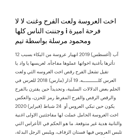
اخت العروسة ولعت الفرح وغنت لا لا
وجننت الناس كلها i فرحة اميرة
ومحمود مرسلة بواسطة تيم
12 آب (أغسطس) 2019 انهيار عروسة من البكاء بسبب
تأثرها بأغنية اخواتها عملوها مفاجأه. لعريسها يا واد يا
تقيل تشعل الفرح رقص اخت العروسه الثي ولعت
العرس كلــــــــــــه. 19 آذار (مارس) 2018 للعرس في
الحلم بعض الدلالات السلبية، وتحديداً حين يقترن بالفرح
والرقص الرقص والفرح المفرِط رمز للحزن، والعكس
يكون حين تبكي العروس أو 24 شباط (فبراير) 2020
اخت العروسة الحامل عملت لها مفاجئتين الاولى اغنية
والتانية هدية غير متوقعة. ما هو الحكم في الأعراس التي
تلبس العروس فيها فستان الزفاف، ويلبس الرجل البدلة،