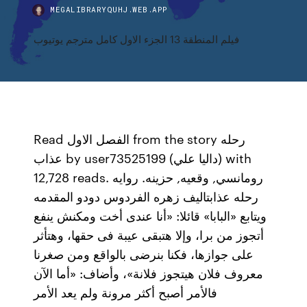
MEGALIBRARYQUHJ.WEB.APP
فيلم المنطقة 13 الجزء الاول كامل مترجم يوتيوب
Read الفصل الاول from the story رحله
عذاب by user73525199 (داليا علي) with
12,728 reads. رومانسي, وقعيه, حزينه. روايه
رحله عذابتاليف زهره الفردوس دودو المقدمه
ويتابع «البابا» قائلا: «أنا عندى أخت ومكنش ينفع
أتجوز من برا، وإلا هتبقى عيبة فى حقها، وهتأثر
على جوازها، فكنا بنرضى بالواقع ومن صغرنا
معروف فلان هيتجوز فلانة»، وأضاف: «أما الآن
فالأمر أصبح أكثر مرونة ولم يعد الأمر