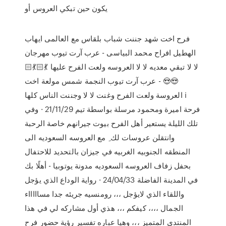
يكون حين تبكي العروس أو
فرح اخت شهد جننت شباب بلقاس مع العالمى ايهاب
الهطيل افراح محمد البياسى - عرب آرت تيوب مهرجان
لا لا تبقي معديه لا لا العروسه ولعت الفرح عليها 💃🏻💃🏻
😍😍 - عرب آرت تيوب النجمة شمس مولعة اخت
العروسة ولعت الفرح وغنت لا لا وجننت الناس كلها i
فرحة اميرة ومحمود مرسلة بواسطة تيم 21/11/29 · وفي
تلك الليلة يستعير أهل الفرح بيوت جيرانهم خاصة الرحبة
وانتقلن عروسات لك ِ مع العروسه السعوديه الى
المنطقه الجنوبيه الغربيه في جيزان بالتحديد للاحتفال
بحفل زفاف العروسه السعوديه مدونة يوتوبيا - أهلًا بك
في المدينة الفاضلة 24/04/33 · رواية الوداع الذي يؤجل
واللقاء الذي لايؤجل ،،، رومنسيه جريئه جدا مساااااء
الجمال ،،،، كيفكم ،،، هذي أول مشاركه لي في هذا
المنتدى المتميز ،،، وهيا عباره تفسير رؤية حضور فرح