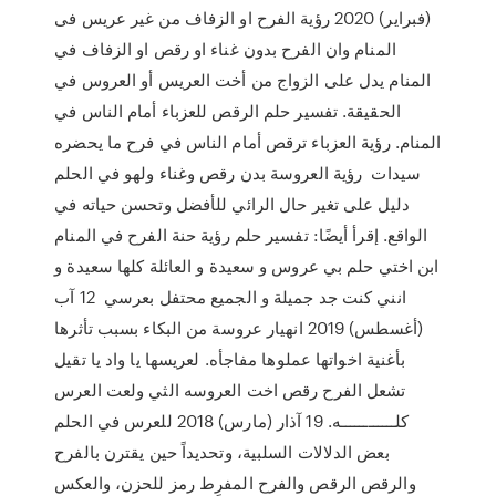
(فبراير) 2020 رؤية الفرح او الزفاف من غير عريس فى
المنام وان الفرح بدون غناء او رقص او الزفاف في
المنام يدل على الزواج من أخت العريس أو العروس في
الحقيقة. تفسير حلم الرقص للعزباء أمام الناس في
المنام. رؤية العزباء ترقص أمام الناس في فرح ما يحضره
سيدات رؤية العروسة بدن رقص وغناء ولهو في الحلم
دليل على تغير حال الرائي للأفضل وتحسن حياته في
الواقع. إقرأ أيضًا: تفسير حلم رؤية حنة الفرح في المنام
ابن اختي حلم بي عروس و سعيدة و العائلة كلها سعيدة و
انني كنت جد جميلة و الجميع محتفل بعرسي 12 آب
(أغسطس) 2019 انهيار عروسة من البكاء بسبب تأثرها
بأغنية اخواتها عملوها مفاجأه. لعريسها يا واد يا تقيل
تشعل الفرح رقص اخت العروسه الثي ولعت العرس
كلــــــــــــه. 19 آذار (مارس) 2018 للعرس في الحلم
بعض الدلالات السلبية، وتحديداً حين يقترن بالفرح
والرقص الرقص والفرح المفرِط رمز للحزن، والعكس