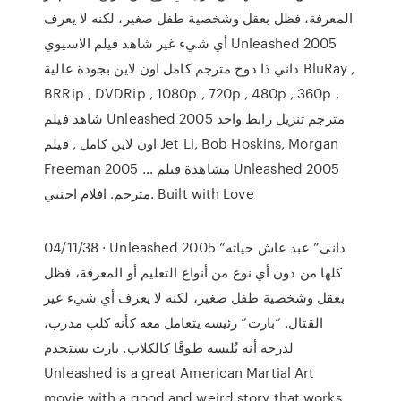
المعرفة، فظل بعقل وشخصية طفل صغير، لكنه لا يعرف
أي شيء غير شاهد فيلم الاسيوي Unleashed 2005
داني ذا دوج مترجم كامل اون لاين بجودة عالية BluRay ,
BRRip , DVDRip , 1080p , 720p , 480p , 360p ,
شاهد فيلم Unleashed 2005 مترجم تنزيل رابط واحد
اون لاين كامل , فيلم Jet Li, Bob Hoskins, Morgan
Freeman 2005 … مشاهدة فيلم Unleashed 2005
مترجم. افلام اجنبي. Built with Love
04/11/38 · Unleashed 2005 “دانى” عبد عاش حياته
كلها من دون أي نوع من أنواع التعليم أو المعرفة، فظل
بعقل وشخصية طفل صغير، لكنه لا يعرف أي شيء غير
القتال. “بارت” رئيسه يتعامل معه كأنه كلب مدرب،
لدرجة أنه يُلبسه طوقًا كالكلاب. بارت يستخدم
Unleashed is a great American Martial Art
movie with a good and weird story that works