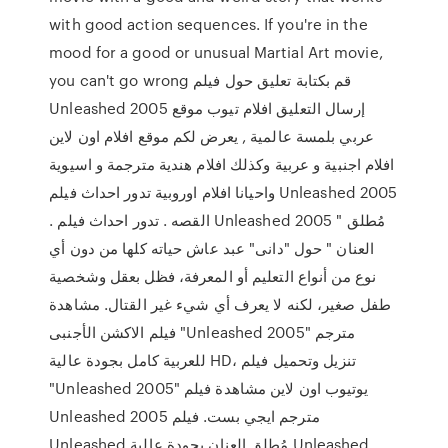
with good action sequences. If you're in the
mood for a good or unusual Martial Art movie,
you can't go wrong قم بكتابة تعليق حول فيلم
Unleashed 2005 إرسال التعليق افلام تيوب موقع
عربي بلمسة عالمية , يعرض لكم موقع افلام اون لاين
افلام اجنبية و عربية وكذلك افلام هندية مترجمة و اسيوية
واحيانا افلام اوروبية تدور احداث فيلم Unleashed 2005
. القصه . تدور احداث فيلم Unleashed 2005 " مُطلق
العنان " حول "دانى" عبد عاش حياته كلها من دون أي
نوع من أنواع التعليم أو المعرفة، فظل بعقل وشخصية
طفل صغير، لكنه لا يعرف أي شيء غير القتال. مشاهدة
فيلم الاكشن الأجنبى "Unleashed 2005" مترجم
للعربية كامل بجودة عالية HD، تنزيل وتحميل فيلم
"Unleashed 2005" يوتيوب اون لاين مشاهدة فيلم
Unleashed 2005 مترجم ايجي بست. فيلم
Unleashed مُطلق العنان بجودة عالية Unleashed