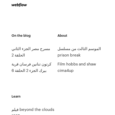
On the blog
About
الموسم الثالث من مسلسل
مسرح مصر الجزء الثاني
الحلقة 2
prison break
كرتون تنانين فرسان قرية
Film hobbs and shaw
بيرك الجزء 2 الحلقة 6
cima4up
Learn
فيلم beyond the clouds