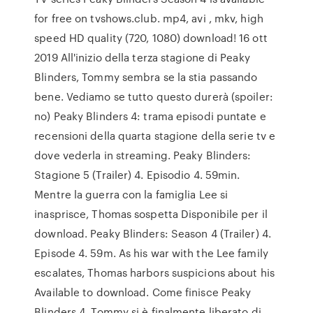
for free on tvshows.club. mp4, avi , mkv, high
speed HD quality (720, 1080) download! 16 ott
2019 All'inizio della terza stagione di Peaky
Blinders, Tommy sembra se la stia passando
bene. Vediamo se tutto questo durerà (spoiler:
no) Peaky Blinders 4: trama episodi puntate e
recensioni della quarta stagione della serie tv e
dove vederla in streaming. Peaky Blinders:
Stagione 5 (Trailer) 4. Episodio 4. 59min.
Mentre la guerra con la famiglia Lee si
inasprisce, Thomas sospetta Disponibile per il
download. Peaky Blinders: Season 4 (Trailer) 4.
Episode 4. 59m. As his war with the Lee family
escalates, Thomas harbors suspicions about his
Available to download. Come finisce Peaky
Blinders 4. Tommy si è finalmente liberato di